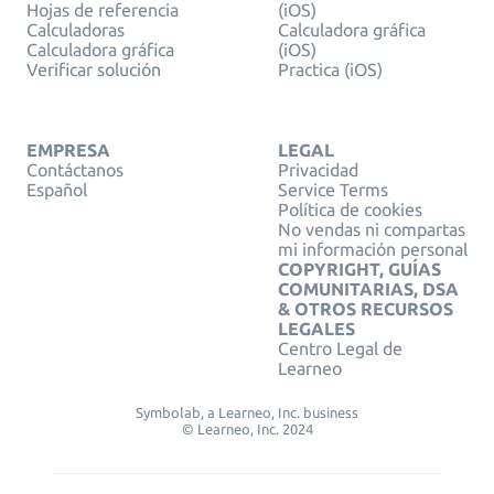
Hojas de referencia
(iOS)
Calculadoras
Calculadora gráfica
Calculadora gráfica
(iOS)
Verificar solución
Practica (iOS)
EMPRESA
LEGAL
Contáctanos
Privacidad
Español
Service Terms
Política de cookies
No vendas ni compartas
mi información personal
COPYRIGHT, GUÍAS
COMUNITARIAS, DSA
& OTROS RECURSOS
LEGALES
Centro Legal de
Learneo
Symbolab, a Learneo, Inc. business
© Learneo, Inc. 2024