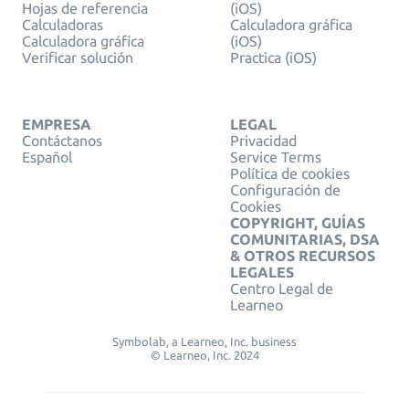
Hojas de referencia
(iOS)
Calculadoras
Calculadora gráfica
Calculadora gráfica
(iOS)
Verificar solución
Practica (iOS)
EMPRESA
LEGAL
Contáctanos
Privacidad
Español
Service Terms
Política de cookies
Configuración de
Cookies
COPYRIGHT, GUÍAS
COMUNITARIAS, DSA
& OTROS RECURSOS
LEGALES
Centro Legal de
Learneo
Symbolab, a Learneo, Inc. business
© Learneo, Inc. 2024