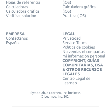
Hojas de referencia
(iOS)
Calculadoras
Calculadora gráfica
Calculadora gráfica
(iOS)
Verificar solución
Practica (iOS)
EMPRESA
LEGAL
Contáctanos
Privacidad
Español
Service Terms
Política de cookies
No vendas ni compartas
mi información personal
COPYRIGHT, GUÍAS
COMUNITARIAS, DSA
& OTROS RECURSOS
LEGALES
Centro Legal de
Learneo
Symbolab, a Learneo, Inc. business
© Learneo, Inc. 2024