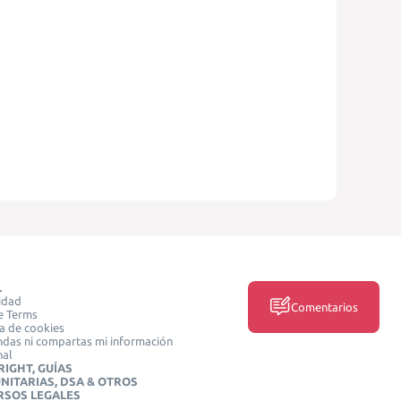
L
idad
Comentarios
e Terms
ca de cookies
das ni compartas mi información
nal
IGHT, GUÍAS
NITARIAS, DSA & OTROS
RSOS LEGALES