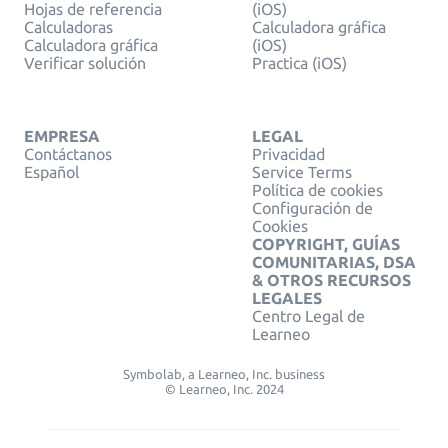
Hojas de referencia
(iOS)
Calculadoras
Calculadora gráfica
Calculadora gráfica
(iOS)
Verificar solución
Practica (iOS)
EMPRESA
LEGAL
Contáctanos
Privacidad
Español
Service Terms
Política de cookies
Configuración de
Cookies
COPYRIGHT, GUÍAS
COMUNITARIAS, DSA
& OTROS RECURSOS
LEGALES
Centro Legal de
Learneo
Symbolab, a Learneo, Inc. business
© Learneo, Inc. 2024