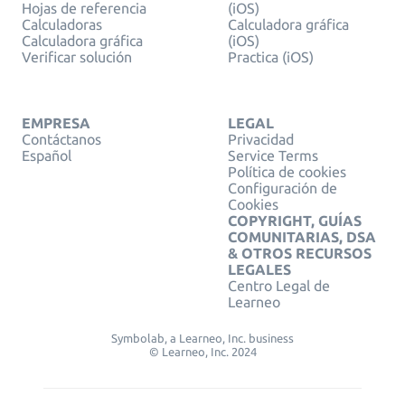
Hojas de referencia
(iOS)
Calculadoras
Calculadora gráfica
Calculadora gráfica
(iOS)
Verificar solución
Practica (iOS)
EMPRESA
LEGAL
Contáctanos
Privacidad
Español
Service Terms
Política de cookies
Configuración de
Cookies
COPYRIGHT, GUÍAS
COMUNITARIAS, DSA
& OTROS RECURSOS
LEGALES
Centro Legal de
Learneo
Symbolab, a Learneo, Inc. business
© Learneo, Inc. 2024