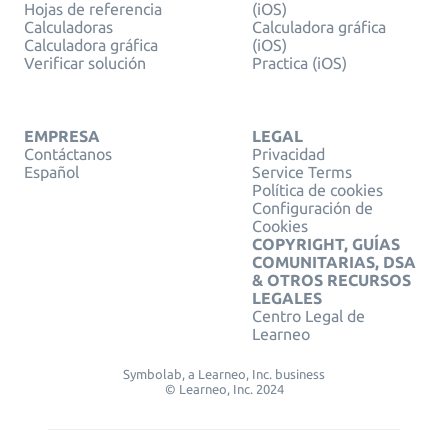
Hojas de referencia
(iOS)
Calculadoras
Calculadora gráfica
Calculadora gráfica
(iOS)
Verificar solución
Practica (iOS)
EMPRESA
LEGAL
Contáctanos
Privacidad
Español
Service Terms
Política de cookies
Configuración de
Cookies
COPYRIGHT, GUÍAS
COMUNITARIAS, DSA
& OTROS RECURSOS
LEGALES
Centro Legal de
Learneo
Symbolab, a Learneo, Inc. business
© Learneo, Inc. 2024