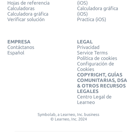
Hojas de referencia
(iOS)
Calculadoras
Calculadora gráfica
Calculadora gráfica
(iOS)
Verificar solución
Practica (iOS)
EMPRESA
LEGAL
Contáctanos
Privacidad
Español
Service Terms
Política de cookies
Configuración de
Cookies
COPYRIGHT, GUÍAS
COMUNITARIAS, DSA
& OTROS RECURSOS
LEGALES
Centro Legal de
Learneo
Symbolab, a Learneo, Inc. business
© Learneo, Inc. 2024