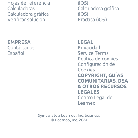
Hojas de referencia
(iOS)
Calculadoras
Calculadora gráfica
Calculadora gráfica
(iOS)
Verificar solución
Practica (iOS)
EMPRESA
LEGAL
Contáctanos
Privacidad
Español
Service Terms
Política de cookies
Configuración de
Cookies
COPYRIGHT, GUÍAS
COMUNITARIAS, DSA
& OTROS RECURSOS
LEGALES
Centro Legal de
Learneo
Symbolab, a Learneo, Inc. business
© Learneo, Inc. 2024