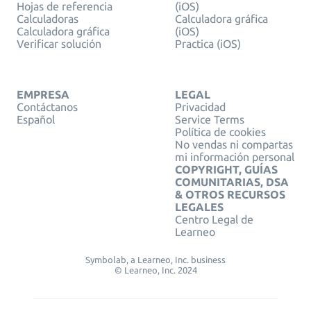
Hojas de referencia
(iOS)
Calculadoras
Calculadora gráfica
Calculadora gráfica
(iOS)
Verificar solución
Practica (iOS)
EMPRESA
LEGAL
Contáctanos
Privacidad
Español
Service Terms
Política de cookies
No vendas ni compartas
mi información personal
COPYRIGHT, GUÍAS
COMUNITARIAS, DSA
& OTROS RECURSOS
LEGALES
Centro Legal de
Learneo
Symbolab, a Learneo, Inc. business
© Learneo, Inc. 2024