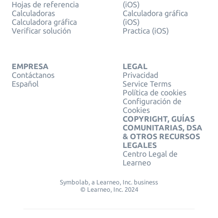
Hojas de referencia
(iOS)
Calculadoras
Calculadora gráfica
Calculadora gráfica
(iOS)
Verificar solución
Practica (iOS)
EMPRESA
LEGAL
Contáctanos
Privacidad
Español
Service Terms
Política de cookies
Configuración de
Cookies
COPYRIGHT, GUÍAS
COMUNITARIAS, DSA
& OTROS RECURSOS
LEGALES
Centro Legal de
Learneo
Symbolab, a Learneo, Inc. business
© Learneo, Inc. 2024