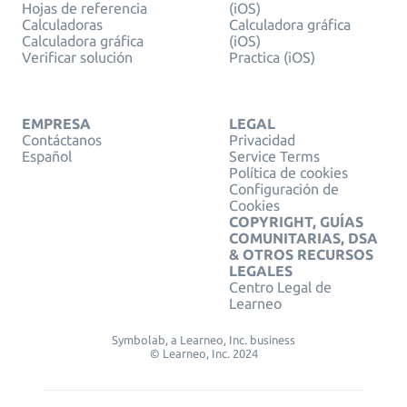
Hojas de referencia
(iOS)
Calculadoras
Calculadora gráfica
Calculadora gráfica
(iOS)
Verificar solución
Practica (iOS)
EMPRESA
LEGAL
Contáctanos
Privacidad
Español
Service Terms
Política de cookies
Configuración de
Cookies
COPYRIGHT, GUÍAS
COMUNITARIAS, DSA
& OTROS RECURSOS
LEGALES
Centro Legal de
Learneo
Symbolab, a Learneo, Inc. business
© Learneo, Inc. 2024