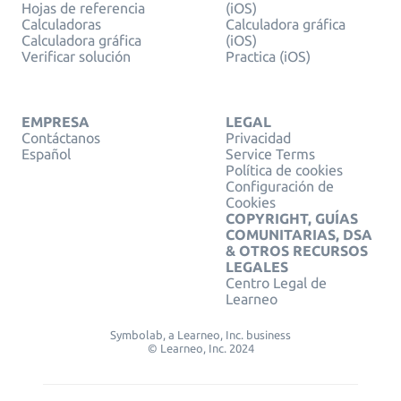
Hojas de referencia
(iOS)
Calculadoras
Calculadora gráfica
Calculadora gráfica
(iOS)
Verificar solución
Practica (iOS)
EMPRESA
LEGAL
Contáctanos
Privacidad
Español
Service Terms
Política de cookies
Configuración de
Cookies
COPYRIGHT, GUÍAS
COMUNITARIAS, DSA
& OTROS RECURSOS
LEGALES
Centro Legal de
Learneo
Symbolab, a Learneo, Inc. business
© Learneo, Inc. 2024