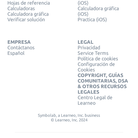
Hojas de referencia
(iOS)
Calculadoras
Calculadora gráfica
Calculadora gráfica
(iOS)
Verificar solución
Practica (iOS)
EMPRESA
LEGAL
Contáctanos
Privacidad
Español
Service Terms
Política de cookies
Configuración de
Cookies
COPYRIGHT, GUÍAS
COMUNITARIAS, DSA
& OTROS RECURSOS
LEGALES
Centro Legal de
Learneo
Symbolab, a Learneo, Inc. business
© Learneo, Inc. 2024