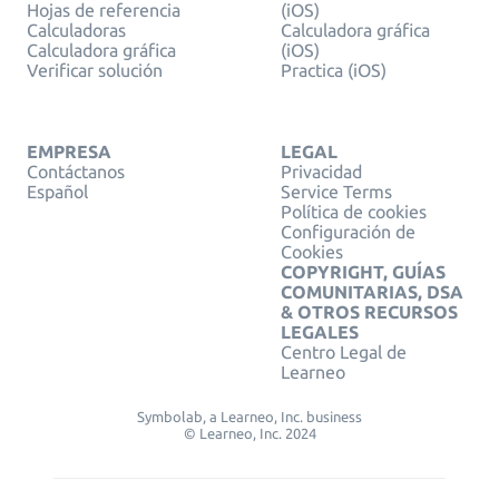
Hojas de referencia
(iOS)
Calculadoras
Calculadora gráfica
Calculadora gráfica
(iOS)
Verificar solución
Practica (iOS)
EMPRESA
LEGAL
Contáctanos
Privacidad
Español
Service Terms
Política de cookies
Configuración de
Cookies
COPYRIGHT, GUÍAS
COMUNITARIAS, DSA
& OTROS RECURSOS
LEGALES
Centro Legal de
Learneo
Symbolab, a Learneo, Inc. business
© Learneo, Inc. 2024