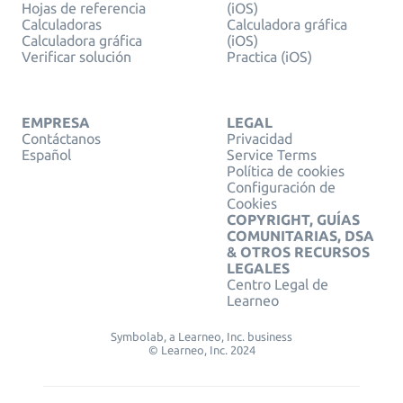
Hojas de referencia
(iOS)
Calculadoras
Calculadora gráfica
Calculadora gráfica
(iOS)
Verificar solución
Practica (iOS)
EMPRESA
LEGAL
Contáctanos
Privacidad
Español
Service Terms
Política de cookies
Configuración de
Cookies
COPYRIGHT, GUÍAS
COMUNITARIAS, DSA
& OTROS RECURSOS
LEGALES
Centro Legal de
Learneo
Symbolab, a Learneo, Inc. business
© Learneo, Inc. 2024