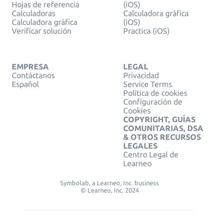
Hojas de referencia
(iOS)
Calculadoras
Calculadora gráfica
Calculadora gráfica
(iOS)
Verificar solución
Practica (iOS)
EMPRESA
LEGAL
Contáctanos
Privacidad
Español
Service Terms
Política de cookies
Configuración de
Cookies
COPYRIGHT, GUÍAS
COMUNITARIAS, DSA
& OTROS RECURSOS
LEGALES
Centro Legal de
Learneo
Symbolab, a Learneo, Inc. business
© Learneo, Inc. 2024