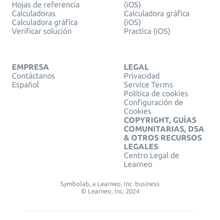
Hojas de referencia
(iOS)
Calculadoras
Calculadora gráfica
Calculadora gráfica
(iOS)
Verificar solución
Practica (iOS)
EMPRESA
LEGAL
Contáctanos
Privacidad
Español
Service Terms
Política de cookies
Configuración de
Cookies
COPYRIGHT, GUÍAS
COMUNITARIAS, DSA
& OTROS RECURSOS
LEGALES
Centro Legal de
Learneo
Symbolab, a Learneo, Inc. business
© Learneo, Inc. 2024