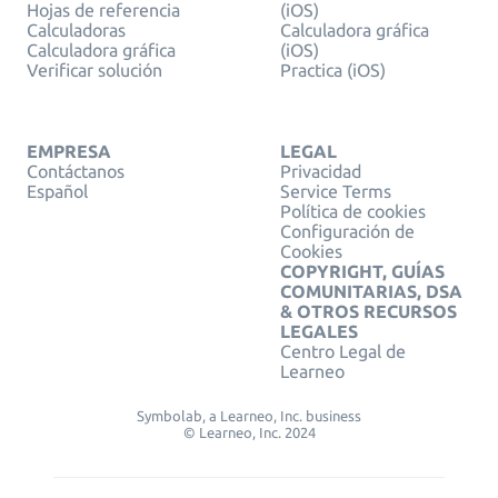
Hojas de referencia
(iOS)
Calculadoras
Calculadora gráfica
Calculadora gráfica
(iOS)
Verificar solución
Practica (iOS)
EMPRESA
LEGAL
Contáctanos
Privacidad
Español
Service Terms
Política de cookies
Configuración de
Cookies
COPYRIGHT, GUÍAS
COMUNITARIAS, DSA
& OTROS RECURSOS
LEGALES
Centro Legal de
Learneo
Symbolab, a Learneo, Inc. business
© Learneo, Inc. 2024