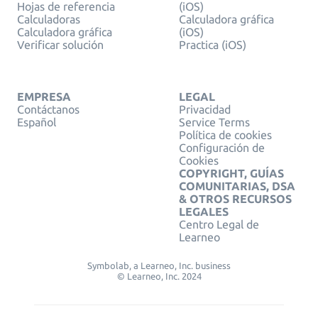
Hojas de referencia
(iOS)
Calculadoras
Calculadora gráfica
Calculadora gráfica
(iOS)
Verificar solución
Practica (iOS)
EMPRESA
LEGAL
Contáctanos
Privacidad
Español
Service Terms
Política de cookies
Configuración de
Cookies
COPYRIGHT, GUÍAS
COMUNITARIAS, DSA
& OTROS RECURSOS
LEGALES
Centro Legal de
Learneo
Symbolab, a Learneo, Inc. business
© Learneo, Inc. 2024