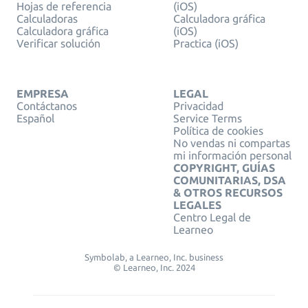
Hojas de referencia
(iOS)
Calculadoras
Calculadora gráfica
Calculadora gráfica
(iOS)
Verificar solución
Practica (iOS)
EMPRESA
LEGAL
Contáctanos
Privacidad
Español
Service Terms
Política de cookies
No vendas ni compartas
mi información personal
COPYRIGHT, GUÍAS
COMUNITARIAS, DSA
& OTROS RECURSOS
LEGALES
Centro Legal de
Learneo
Symbolab, a Learneo, Inc. business
© Learneo, Inc. 2024