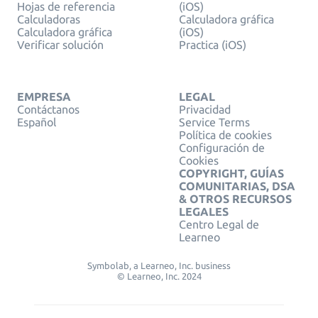
Hojas de referencia
(iOS)
Calculadoras
Calculadora gráfica
Calculadora gráfica
(iOS)
Verificar solución
Practica (iOS)
EMPRESA
LEGAL
Contáctanos
Privacidad
Español
Service Terms
Política de cookies
Configuración de
Cookies
COPYRIGHT, GUÍAS
COMUNITARIAS, DSA
& OTROS RECURSOS
LEGALES
Centro Legal de
Learneo
Symbolab, a Learneo, Inc. business
© Learneo, Inc. 2024