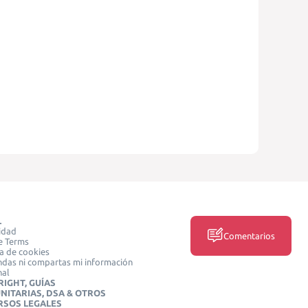
L
idad
Comentarios
e Terms
ca de cookies
das ni compartas mi información
nal
IGHT, GUÍAS
NITARIAS, DSA & OTROS
RSOS LEGALES