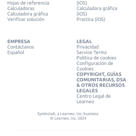
Hojas de referencia
(iOS)
Calculadoras
Calculadora gráfica
Calculadora gráfica
(iOS)
Verificar solución
Practica (iOS)
EMPRESA
LEGAL
Contáctanos
Privacidad
Español
Service Terms
Política de cookies
Configuración de
Cookies
COPYRIGHT, GUÍAS
COMUNITARIAS, DSA
& OTROS RECURSOS
LEGALES
Centro Legal de
Learneo
Symbolab, a Learneo, Inc. business
© Learneo, Inc. 2024