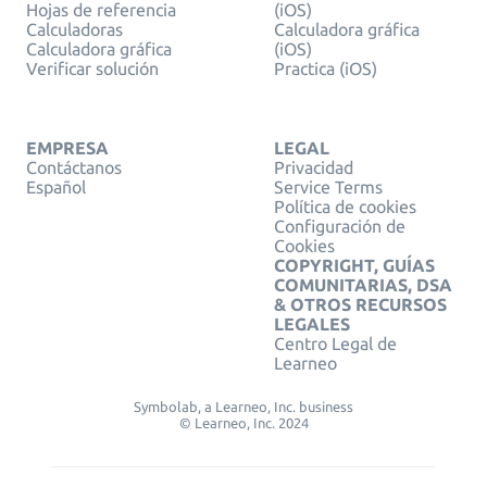
Hojas de referencia
(iOS)
Calculadoras
Calculadora gráfica
Calculadora gráfica
(iOS)
Verificar solución
Practica (iOS)
EMPRESA
LEGAL
Contáctanos
Privacidad
Español
Service Terms
Política de cookies
Configuración de
Cookies
COPYRIGHT, GUÍAS
COMUNITARIAS, DSA
& OTROS RECURSOS
LEGALES
Centro Legal de
Learneo
Symbolab, a Learneo, Inc. business
© Learneo, Inc. 2024