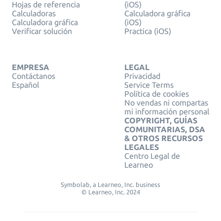
Hojas de referencia
(iOS)
Calculadoras
Calculadora gráfica
Calculadora gráfica
(iOS)
Verificar solución
Practica (iOS)
EMPRESA
LEGAL
Contáctanos
Privacidad
Español
Service Terms
Política de cookies
No vendas ni compartas
mi información personal
COPYRIGHT, GUÍAS
COMUNITARIAS, DSA
& OTROS RECURSOS
LEGALES
Centro Legal de
Learneo
Symbolab, a Learneo, Inc. business
© Learneo, Inc. 2024