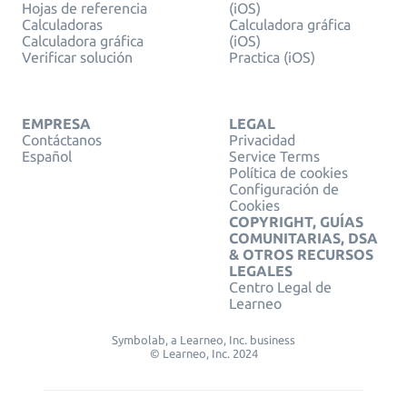
Hojas de referencia
(iOS)
Calculadoras
Calculadora gráfica
Calculadora gráfica
(iOS)
Verificar solución
Practica (iOS)
EMPRESA
LEGAL
Contáctanos
Privacidad
Español
Service Terms
Política de cookies
Configuración de
Cookies
COPYRIGHT, GUÍAS
COMUNITARIAS, DSA
& OTROS RECURSOS
LEGALES
Centro Legal de
Learneo
Symbolab, a Learneo, Inc. business
© Learneo, Inc. 2024