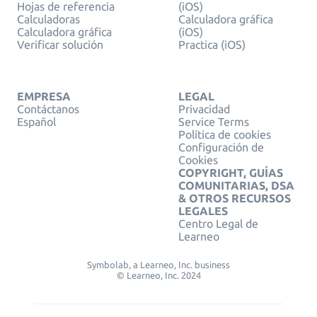
Hojas de referencia
(iOS)
Calculadoras
Calculadora gráfica
Calculadora gráfica
(iOS)
Verificar solución
Practica (iOS)
EMPRESA
LEGAL
Contáctanos
Privacidad
Español
Service Terms
Política de cookies
Configuración de
Cookies
COPYRIGHT, GUÍAS
COMUNITARIAS, DSA
& OTROS RECURSOS
LEGALES
Centro Legal de
Learneo
Symbolab, a Learneo, Inc. business
© Learneo, Inc. 2024