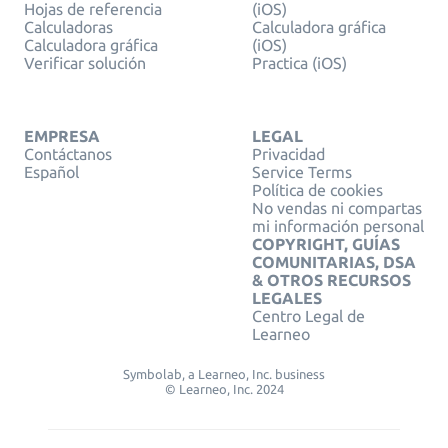
Hojas de referencia
(iOS)
Calculadoras
Calculadora gráfica
Calculadora gráfica
(iOS)
Verificar solución
Practica (iOS)
EMPRESA
LEGAL
Contáctanos
Privacidad
Español
Service Terms
Política de cookies
No vendas ni compartas
mi información personal
COPYRIGHT, GUÍAS
COMUNITARIAS, DSA
& OTROS RECURSOS
LEGALES
Centro Legal de
Learneo
Symbolab, a Learneo, Inc. business
© Learneo, Inc. 2024