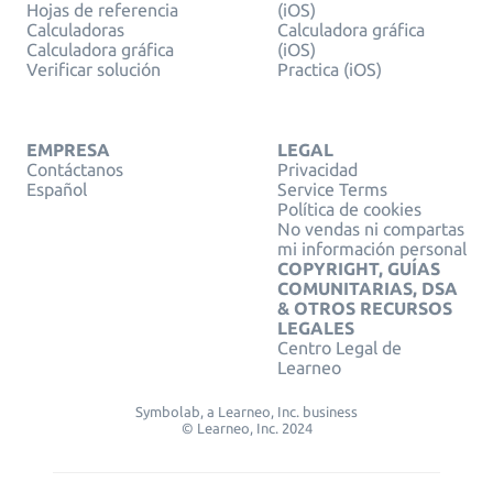
Hojas de referencia
(iOS)
Calculadoras
Calculadora gráfica
Calculadora gráfica
(iOS)
Verificar solución
Practica (iOS)
EMPRESA
LEGAL
Contáctanos
Privacidad
Español
Service Terms
Política de cookies
No vendas ni compartas
mi información personal
COPYRIGHT, GUÍAS
COMUNITARIAS, DSA
& OTROS RECURSOS
LEGALES
Centro Legal de
Learneo
Symbolab, a Learneo, Inc. business
© Learneo, Inc. 2024