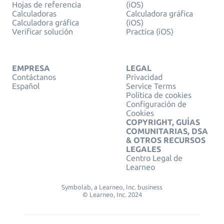
Hojas de referencia
(iOS)
Calculadoras
Calculadora gráfica
Calculadora gráfica
(iOS)
Verificar solución
Practica (iOS)
EMPRESA
LEGAL
Contáctanos
Privacidad
Español
Service Terms
Política de cookies
Configuración de
Cookies
COPYRIGHT, GUÍAS
COMUNITARIAS, DSA
& OTROS RECURSOS
LEGALES
Centro Legal de
Learneo
Symbolab, a Learneo, Inc. business
© Learneo, Inc. 2024