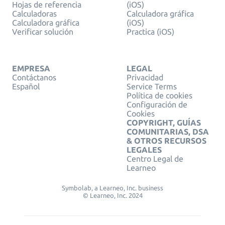
Hojas de referencia
(iOS)
Calculadoras
Calculadora gráfica
Calculadora gráfica
(iOS)
Verificar solución
Practica (iOS)
EMPRESA
LEGAL
Contáctanos
Privacidad
Español
Service Terms
Política de cookies
Configuración de
Cookies
COPYRIGHT, GUÍAS
COMUNITARIAS, DSA
& OTROS RECURSOS
LEGALES
Centro Legal de
Learneo
Symbolab, a Learneo, Inc. business
© Learneo, Inc. 2024