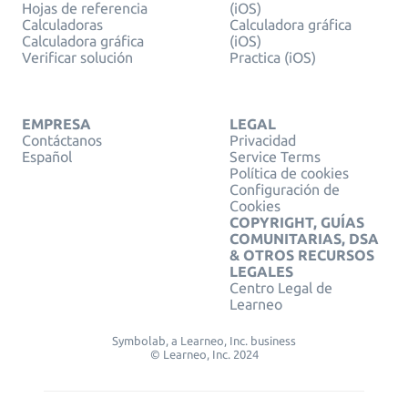
Hojas de referencia
(iOS)
Calculadoras
Calculadora gráfica
Calculadora gráfica
(iOS)
Verificar solución
Practica (iOS)
EMPRESA
LEGAL
Contáctanos
Privacidad
Español
Service Terms
Política de cookies
Configuración de
Cookies
COPYRIGHT, GUÍAS
COMUNITARIAS, DSA
& OTROS RECURSOS
LEGALES
Centro Legal de
Learneo
Symbolab, a Learneo, Inc. business
© Learneo, Inc. 2024