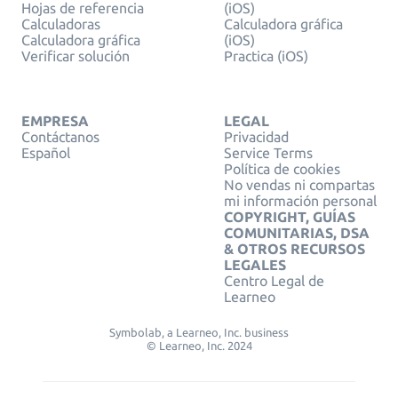
Hojas de referencia
(iOS)
Calculadoras
Calculadora gráfica
Calculadora gráfica
(iOS)
Verificar solución
Practica (iOS)
EMPRESA
LEGAL
Contáctanos
Privacidad
Español
Service Terms
Política de cookies
No vendas ni compartas
mi información personal
COPYRIGHT, GUÍAS
COMUNITARIAS, DSA
& OTROS RECURSOS
LEGALES
Centro Legal de
Learneo
Symbolab, a Learneo, Inc. business
© Learneo, Inc. 2024