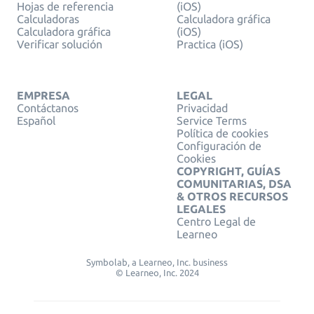
Hojas de referencia
(iOS)
Calculadoras
Calculadora gráfica
Calculadora gráfica
(iOS)
Verificar solución
Practica (iOS)
EMPRESA
LEGAL
Contáctanos
Privacidad
Español
Service Terms
Política de cookies
Configuración de
Cookies
COPYRIGHT, GUÍAS
COMUNITARIAS, DSA
& OTROS RECURSOS
LEGALES
Centro Legal de
Learneo
Symbolab, a Learneo, Inc. business
© Learneo, Inc. 2024