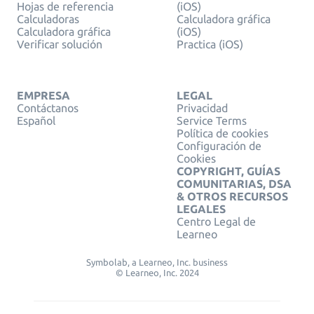
Hojas de referencia
(iOS)
Calculadoras
Calculadora gráfica
Calculadora gráfica
(iOS)
Verificar solución
Practica (iOS)
EMPRESA
LEGAL
Contáctanos
Privacidad
Español
Service Terms
Política de cookies
Configuración de
Cookies
COPYRIGHT, GUÍAS
COMUNITARIAS, DSA
& OTROS RECURSOS
LEGALES
Centro Legal de
Learneo
Symbolab, a Learneo, Inc. business
© Learneo, Inc. 2024