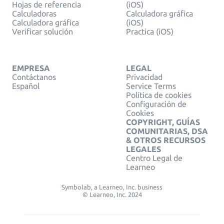
Hojas de referencia
(iOS)
Calculadoras
Calculadora gráfica
Calculadora gráfica
(iOS)
Verificar solución
Practica (iOS)
EMPRESA
LEGAL
Contáctanos
Privacidad
Español
Service Terms
Política de cookies
Configuración de
Cookies
COPYRIGHT, GUÍAS
COMUNITARIAS, DSA
& OTROS RECURSOS
LEGALES
Centro Legal de
Learneo
Symbolab, a Learneo, Inc. business
© Learneo, Inc. 2024