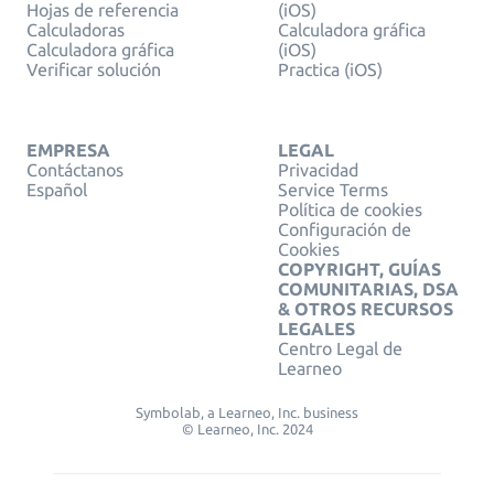
Hojas de referencia
(iOS)
Calculadoras
Calculadora gráfica
Calculadora gráfica
(iOS)
Verificar solución
Practica (iOS)
EMPRESA
LEGAL
Contáctanos
Privacidad
Español
Service Terms
Política de cookies
Configuración de
Cookies
COPYRIGHT, GUÍAS
COMUNITARIAS, DSA
& OTROS RECURSOS
LEGALES
Centro Legal de
Learneo
Symbolab, a Learneo, Inc. business
© Learneo, Inc. 2024