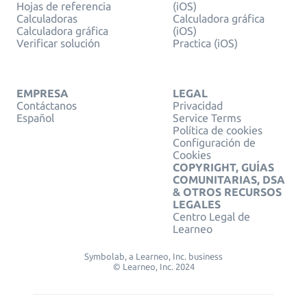
Hojas de referencia
(iOS)
Calculadoras
Calculadora gráfica
Calculadora gráfica
(iOS)
Verificar solución
Practica (iOS)
EMPRESA
LEGAL
Contáctanos
Privacidad
Español
Service Terms
Política de cookies
Configuración de
Cookies
COPYRIGHT, GUÍAS
COMUNITARIAS, DSA
& OTROS RECURSOS
LEGALES
Centro Legal de
Learneo
Symbolab, a Learneo, Inc. business
© Learneo, Inc. 2024