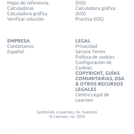
Hojas de referencia
(iOS)
Calculadoras
Calculadora gráfica
Calculadora gráfica
(iOS)
Verificar solución
Practica (iOS)
EMPRESA
LEGAL
Contáctanos
Privacidad
Español
Service Terms
Política de cookies
Configuración de
Cookies
COPYRIGHT, GUÍAS
COMUNITARIAS, DSA
& OTROS RECURSOS
LEGALES
Centro Legal de
Learneo
Symbolab, a Learneo, Inc. business
© Learneo, Inc. 2024