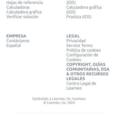
Hojas de referencia
(iOS)
Calculadoras
Calculadora gráfica
Calculadora gráfica
(iOS)
Verificar solución
Practica (iOS)
EMPRESA
LEGAL
Contáctanos
Privacidad
Español
Service Terms
Política de cookies
Configuración de
Cookies
COPYRIGHT, GUÍAS
COMUNITARIAS, DSA
& OTROS RECURSOS
LEGALES
Centro Legal de
Learneo
Symbolab, a Learneo, Inc. business
© Learneo, Inc. 2024