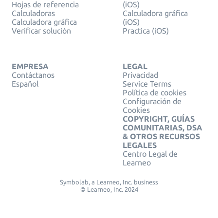
Hojas de referencia
(iOS)
Calculadoras
Calculadora gráfica
Calculadora gráfica
(iOS)
Verificar solución
Practica (iOS)
EMPRESA
LEGAL
Contáctanos
Privacidad
Español
Service Terms
Política de cookies
Configuración de
Cookies
COPYRIGHT, GUÍAS
COMUNITARIAS, DSA
& OTROS RECURSOS
LEGALES
Centro Legal de
Learneo
Symbolab, a Learneo, Inc. business
© Learneo, Inc. 2024