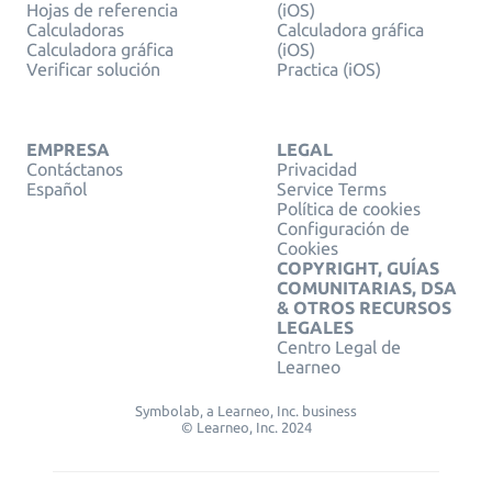
Hojas de referencia
(iOS)
Calculadoras
Calculadora gráfica
Calculadora gráfica
(iOS)
Verificar solución
Practica (iOS)
EMPRESA
LEGAL
Contáctanos
Privacidad
Español
Service Terms
Política de cookies
Configuración de
Cookies
COPYRIGHT, GUÍAS
COMUNITARIAS, DSA
& OTROS RECURSOS
LEGALES
Centro Legal de
Learneo
Symbolab, a Learneo, Inc. business
© Learneo, Inc. 2024