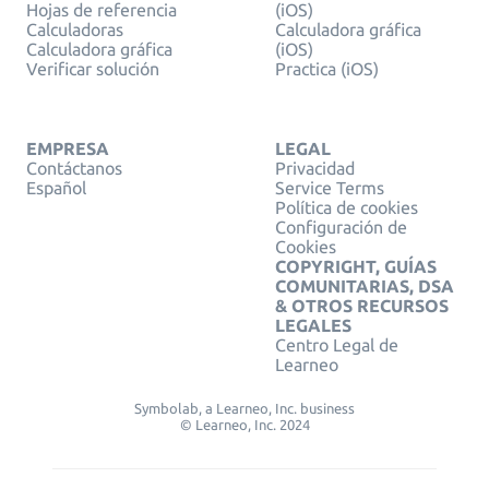
Hojas de referencia
(iOS)
Calculadoras
Calculadora gráfica
Calculadora gráfica
(iOS)
Verificar solución
Practica (iOS)
EMPRESA
LEGAL
Contáctanos
Privacidad
Español
Service Terms
Política de cookies
Configuración de
Cookies
COPYRIGHT, GUÍAS
COMUNITARIAS, DSA
& OTROS RECURSOS
LEGALES
Centro Legal de
Learneo
Symbolab, a Learneo, Inc. business
© Learneo, Inc. 2024