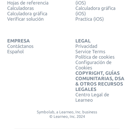
Hojas de referencia
(iOS)
Calculadoras
Calculadora gráfica
Calculadora gráfica
(iOS)
Verificar solución
Practica (iOS)
EMPRESA
LEGAL
Contáctanos
Privacidad
Español
Service Terms
Política de cookies
Configuración de
Cookies
COPYRIGHT, GUÍAS
COMUNITARIAS, DSA
& OTROS RECURSOS
LEGALES
Centro Legal de
Learneo
Symbolab, a Learneo, Inc. business
© Learneo, Inc. 2024