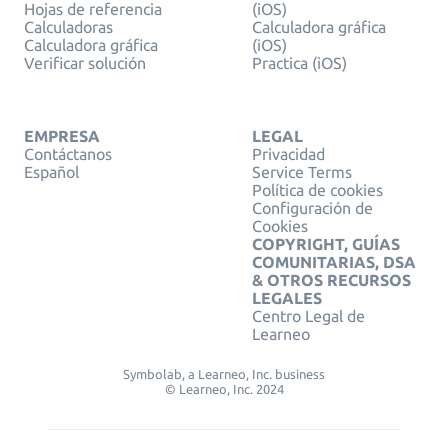
Hojas de referencia
(iOS)
Calculadoras
Calculadora gráfica
Calculadora gráfica
(iOS)
Verificar solución
Practica (iOS)
EMPRESA
LEGAL
Contáctanos
Privacidad
Español
Service Terms
Política de cookies
Configuración de
Cookies
COPYRIGHT, GUÍAS
COMUNITARIAS, DSA
& OTROS RECURSOS
LEGALES
Centro Legal de
Learneo
Symbolab, a Learneo, Inc. business
© Learneo, Inc. 2024