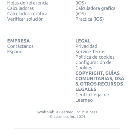
Hojas de referencia
(iOS)
Calculadoras
Calculadora gráfica
Calculadora gráfica
(iOS)
Verificar solución
Practica (iOS)
EMPRESA
LEGAL
Contáctanos
Privacidad
Español
Service Terms
Política de cookies
Configuración de
Cookies
COPYRIGHT, GUÍAS
COMUNITARIAS, DSA
& OTROS RECURSOS
LEGALES
Centro Legal de
Learneo
Symbolab, a Learneo, Inc. business
© Learneo, Inc. 2024