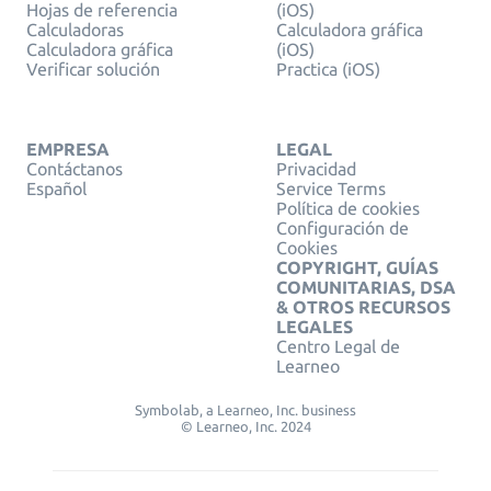
Hojas de referencia
(iOS)
Calculadoras
Calculadora gráfica
Calculadora gráfica
(iOS)
Verificar solución
Practica (iOS)
EMPRESA
LEGAL
Contáctanos
Privacidad
Español
Service Terms
Política de cookies
Configuración de
Cookies
COPYRIGHT, GUÍAS
COMUNITARIAS, DSA
& OTROS RECURSOS
LEGALES
Centro Legal de
Learneo
Symbolab, a Learneo, Inc. business
© Learneo, Inc. 2024