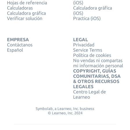
Hojas de referencia
(iOS)
Calculadoras
Calculadora gráfica
Calculadora gráfica
(iOS)
Verificar solución
Practica (iOS)
EMPRESA
LEGAL
Contáctanos
Privacidad
Español
Service Terms
Política de cookies
No vendas ni compartas
mi información personal
COPYRIGHT, GUÍAS
COMUNITARIAS, DSA
& OTROS RECURSOS
LEGALES
Centro Legal de
Learneo
Symbolab, a Learneo, Inc. business
© Learneo, Inc. 2024