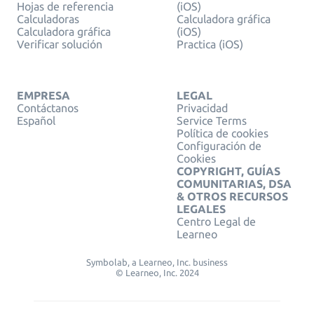
Hojas de referencia
(iOS)
Calculadoras
Calculadora gráfica
Calculadora gráfica
(iOS)
Verificar solución
Practica (iOS)
EMPRESA
LEGAL
Contáctanos
Privacidad
Español
Service Terms
Política de cookies
Configuración de
Cookies
COPYRIGHT, GUÍAS
COMUNITARIAS, DSA
& OTROS RECURSOS
LEGALES
Centro Legal de
Learneo
Symbolab, a Learneo, Inc. business
© Learneo, Inc. 2024